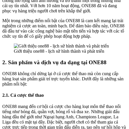
chóng mở rộng tầm ảnh hưởng và trở thành một trong những nhà
cái uy tín nhất. Với hơn 10 năm hoạt động, ONE88 đã và đang
phục vụ hàng triệu người chơi trên khắp thế giới.
Một trong những điểm nổi bật của ONE88 là cam kết mang lại trải
nghiệm cá cược an toàn, minh bạch. Để đảm bảo điều này, ONE88
đã đầu tư vào các công nghệ bảo mật tiên tiến và hợp tác với các tổ
chức uy tín để có giấy phép hoạt động hợp pháp.
Giới thiệu one88 - lịch sử hình thành và phát triển
2. Sản phẩm và dịch vụ đa dạng tại ONE88
ONE88 không chỉ dừng lại ở cá cược thể thao mà còn cung cấp
hàng loạt sản phẩm giải trí trực tuyến khác. Dưới đây là những sản
phẩm nổi bật:
2.1. Cá cược thể thao
ONE88 mang đến cơ hội cá cược cho hàng loạt môn thể thao nổi
tiếng như bóng đá, quần vợt, bóng rổ và đua xe. Những giải đấu
hàng đầu thế giới như Ngoại hạng Anh, Champions League, La
Liga đều có mặt tại đây. Đặc biệt, người chơi có thể tham gia cá
cược trực tiếp trong thời gian trận đấu diễn ra, tạo nên sự hồi hộp và