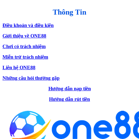
Thông Tin
Điều khoản và điều kiện
Giới thiệu về ONE88
Chơi có trách nhiệm
Miễn trừ trách nhiệm
Liên hệ ONE88
Những câu hỏi thường gặp
Hướng dẫn nạp tiền
Hướng dẫn rút tiền