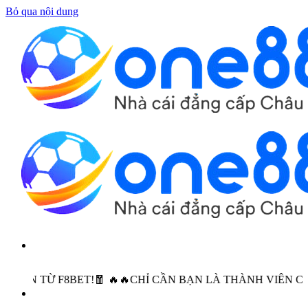
Bỏ qua nội dung
8BET!🧧 🔥🔥CHỈ CẦN BẠN LÀ THÀNH VIÊN CỦA F8BET CH