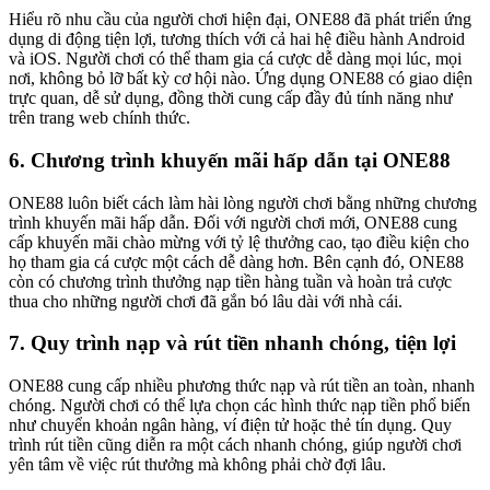
Hiểu rõ nhu cầu của người chơi hiện đại, ONE88 đã phát triển ứng
dụng di động tiện lợi, tương thích với cả hai hệ điều hành Android
và iOS. Người chơi có thể tham gia cá cược dễ dàng mọi lúc, mọi
nơi, không bỏ lỡ bất kỳ cơ hội nào. Ứng dụng ONE88 có giao diện
trực quan, dễ sử dụng, đồng thời cung cấp đầy đủ tính năng như
trên trang web chính thức.
6. Chương trình khuyến mãi hấp dẫn tại ONE88
ONE88 luôn biết cách làm hài lòng người chơi bằng những chương
trình khuyến mãi hấp dẫn. Đối với người chơi mới, ONE88 cung
cấp khuyến mãi chào mừng với tỷ lệ thưởng cao, tạo điều kiện cho
họ tham gia cá cược một cách dễ dàng hơn. Bên cạnh đó, ONE88
còn có chương trình thưởng nạp tiền hàng tuần và hoàn trả cược
thua cho những người chơi đã gắn bó lâu dài với nhà cái.
7. Quy trình nạp và rút tiền nhanh chóng, tiện lợi
ONE88 cung cấp nhiều phương thức nạp và rút tiền an toàn, nhanh
chóng. Người chơi có thể lựa chọn các hình thức nạp tiền phổ biến
như chuyển khoản ngân hàng, ví điện tử hoặc thẻ tín dụng. Quy
trình rút tiền cũng diễn ra một cách nhanh chóng, giúp người chơi
yên tâm về việc rút thưởng mà không phải chờ đợi lâu.