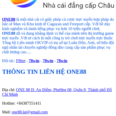
ONE88
là một nhà cái có giấy phép cá cược trực tuyến hợp pháp do
Isle of Man và Khu kinh tế Cagayan and Freeport cấp. Với bề dày
kinh nghiệm và danh tiếng phục vụ hơn 10 triệu người chơi,
ONE88
đã và đang khẳng định vị thế của mình trên thị trường game
trực tuyến .Với tư cách là một công ty trò chơi trực tuyến trực thuộc
Tổng bộ Liên minh OKVIP có trụ sở tại Luân Đôn, Anh, sở hữu đội
ngũ nhân tài chuyên nghiệp đông đảo cung cấp sản phẩm phục vụ
chất lượng cao.....
Đối tác:
F8bet
-
78win
-
78win
-
78win
THÔNG TIN LIÊN HỆ ONE88
Địa chỉ:
ONE 88 Đ. An Điềm, Phường 08, Quận 8, Thành phố Hồ
Chí Minh
Hotline: +84387551411
Mail:
one88.lat@gmail.com